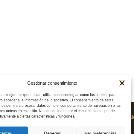
Gestionar consentimiento
 las mejores experiencias, utilizamos tecnologías como las cookies para
o acceder a la información del dispositivo. El consentimiento de estas
 nos permitirá procesar datos como el comportamiento de navegación o las
ones únicas en este sitio. No consentir o retirar el consentimiento, puede
tivamente a ciertas características y funciones.
© 2023
Política
Política
Aviso
Devoluciones
Desarrollad
Hotel El
de
de
legal
y
por
Rullo
Cookies
privacidad
reembolsos
Prowisio
ceptar
Denegar
Ver preferencias
Vilafamés