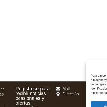
ión Ahora
més
Para ofrecer
almacenar y/
tecnologías
Regístrese para
Mail
identificaci
rer
recibir noticias
afectar nega
Dirección
192
ocasionales y
ofertas
A