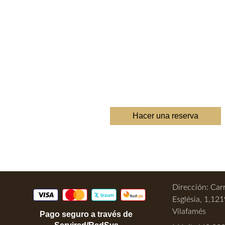
Reserva en Vilafamés
Reserva Una Habitac
Un bonito lugar para disfrutar de Vilafa
Hacer una reserva
Dirección: Car
Església, 1,12
Vilafamés
Pago seguro a través de