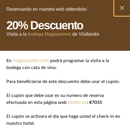
Reservando en nuestra web obtendrás:
20% Descuento
Ingles
Youtube
Facebook
Visita a la
bodega Magnanimvs
de Vilafamés
magnanimvs.com
En
podrá programar la visita a la
bodega con cata de vino.
Para beneficiarse de este descuento debe usar el cupón.
Reserva en Vilafamés
El cupón que debe usar es su numero de reserva
Reserva Una Habitación Ahora
elrullo.es
efectuada en esta página web
: #7035
Un bonito lugar para disfrutar de Vilafamés
El cupón se activara el día que haga usted el check-in en
nuestro hotel.