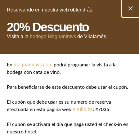
Reservando en nuestra web obtendrás:
20% Descuento
Ingles
Youtube
Facebook
Visita a la
bodega Magnanimvs
de Vilafamés
magnanimvs.com
En
podrá programar la visita a la
bodega con cata de vino.
Para beneficiarse de este descuento debe usar el cupón.
El cupón que debe usar es su numero de reserva
Reserva en Vilafamés
elrullo.es
efectuada en esta página web
: #7035
Reserva Una Habitación Ahora
Un bonito lugar para disfrutar de Vilafamés
El cupón se activara el día que haga usted el check-in en
nuestro hotel.