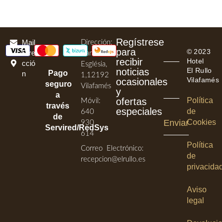
Regístrese
Mail
Dirección:
para
© 2023
Dire
Carrer
recibir
Hotel
cció
Església,
noticias
El Rullo
Pago
n
1,12192
Vilafamés
ocasionales
seguro
Vilafamés
y
a
ofertas
Política
Móvil:
través
especiales
de
640
de
Enviar
Cookies
930
Servired/RedSys
614
Política
Correo Electrónico:
de
recepcion@elrullo.es
privacida
Aviso
legal