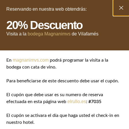
Reservando en nuestra web obtendrás:
20% Descuento
Ingles
Youtube
Facebook
Visita a la
bodega Magnanimvs
de Vilafamés
magnanimvs.com
En
podrá programar la visita a la
Blog
bodega con cata de vino.
Para beneficiarse de este descuento debe usar el cupón.
El cupón que debe usar es su numero de reserva
elrullo.es
efectuada en esta página web
: #7035
El cupón se activara el día que haga usted el check-in en
nuestro hotel.