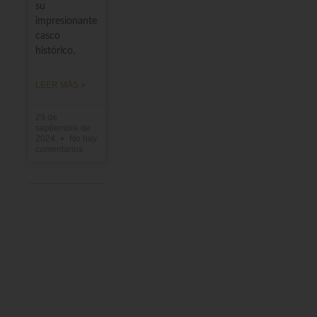
su
impresionante
casco
histórico,
LEER MÁS »
29 de
septiembre de
2024
No hay
comentarios