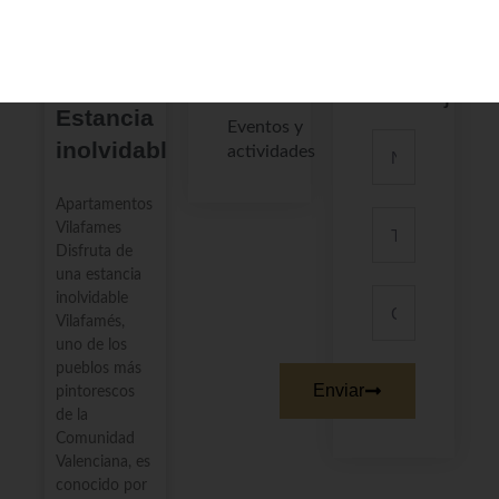
Categorias
Envíanos
un
Gastronomía
mensaje
local
Estancia
Eventos y
inolvidable
actividades
Apartamentos
Vilafames
Disfruta de
una estancia
inolvidable
Vilafamés,
uno de los
pueblos más
Enviar
pintorescos
de la
Comunidad
Valenciana, es
conocido por