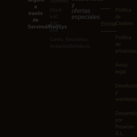
Vilafamés
y
a
ofertas
Política
Móvil:
través
especiales
de
640
de
Enviar
Cookies
930
Servired/RedSys
614
Política
Correo Electrónico:
de
recepcion@elrullo.es
privacida
Aviso
legal
Devoluci
y
reembols
Desarroll
por
Prowisio
S.L.